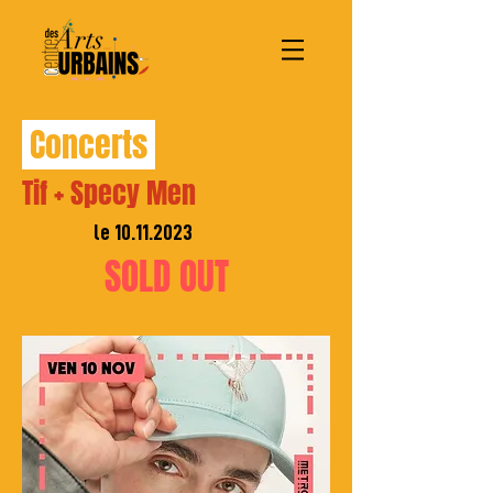
Concerts
Tif + Specy Men
le
10.11.2023
SOLD OUT