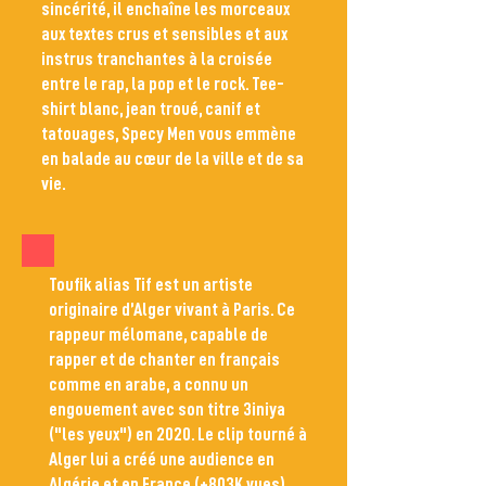
sincérité, il enchaîne les morceaux
aux textes crus et sensibles et aux
instrus tranchantes à la croisée
entre le rap, la pop et le rock. Tee-
shirt blanc, jean troué, canif et
tatouages, Specy Men vous emmène
en balade au cœur de la ville et de sa
vie.
Toufik alias Tif est un artiste
originaire d’Alger vivant à Paris. Ce
rappeur mélomane, capable de
rapper et de chanter en français
comme en arabe, a connu un
engouement avec son titre 3iniya
("les yeux") en 2020. Le clip tourné à
Alger lui a créé une audience en
Algérie et en France (+803K vues).