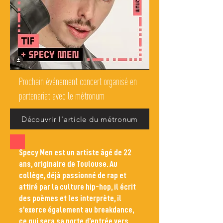
Prochain événement concert organisé en
partenariat avec le métronum
Découvrir l'article du métronum
Specy Men est un artiste âgé de 22
ans, originaire de Toulouse. Au
collège, déjà passionné de rap et
attiré par la culture hip-hop, il écrit
des poèmes et les interprète, il
s’exerce également au breakdance,
ce qui sera sa porte d’entrée vers