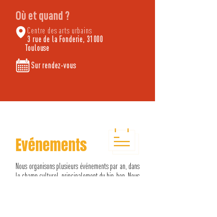
Où et quand ?
Centre des arts urbains
3 rue de la Fonderie, 31000
Toulouse
Sur rendez-vous
Evénements
Nous organisons plusieurs événements par an, dans
le champ culturel, principalement du hip-hop. Nous
souhaitons mettre en place une offre culturelle
mêlant musique, danse ainsi que d'autres
disciplines du hip-hop. Nous proposons à notre
public
des concerts, le tremplin de musique et de