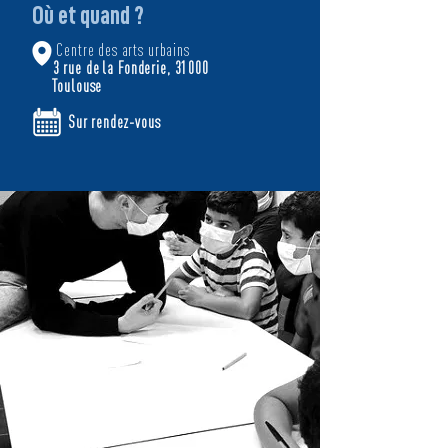
Où et quand ?
Centre des arts urbains
3
rue
de
la Fonderie, 31000
Toulouse
Sur rendez-vous